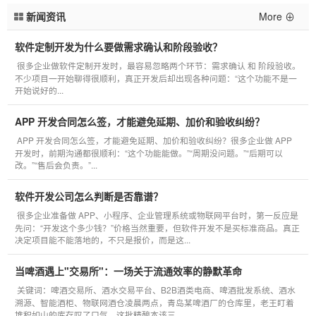
新闻资讯
More ⊕
软件定制开发为什么要做需求确认和阶段验收？
很多企业做软件定制开发时，最容易忽略两个环节：需求确认 和 阶段验收。
不少项目一开始聊得很顺利，真正开发后却出现各种问题：“这个功能不是一
开始说好的...
APP 开发合同怎么签，才能避免延期、加价和验收纠纷？
APP 开发合同怎么签，才能避免延期、加价和验收纠纷？很多企业做 APP
开发时，前期沟通都很顺利：“这个功能能做。”“周期没问题。”“后期可以
改。”“售后会负责。”...
软件开发公司怎么判断是否靠谱？
很多企业准备做 APP、小程序、企业管理系统或物联网平台时，第一反应是
先问：“开发这个多少钱？”价格当然重要，但软件开发不是买标准商品。真正
决定项目能不能落地的，不只是报价，而是这...
当啤酒遇上"交易所"：一场关于流通效率的静默革命
关键词：啤酒交易所、酒水交易平台、B2B酒类电商、啤酒批发系统、酒水
溯源、智能酒柜、物联网酒仓凌晨两点，青岛某啤酒厂的仓库里，老王盯着
堆积如山的库存叹了口气。这批精酿本该三...