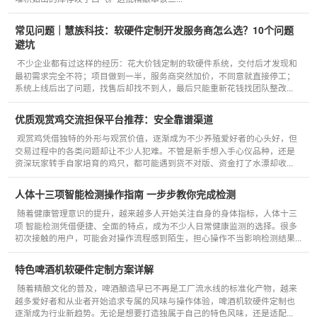
常见问题｜慧族科技：软硬件定制开发服务商怎么选？10个问题
避坑
不少企业都有过这样的经历：花大价钱定制的软硬件系统，交付后才发现和
最初需求完全不符；项目做到一半，服务商突然加价，不同意就直接停工；
系统上线后出了问题，找售后却找不到人，最后只能重新花钱找团队整改...
优质观赏鸡交流担保平台推荐：安全靠谱渠道
观赏鸡凭借独特的外形与观赏价值，逐渐成为不少养殖爱好者的心头好，但
交易过程中的各类问题却让不少人犯难。不管是新手想入手心仪品种，还是
资深玩家转手自家培育的鸡只，都可能遇到货不对版、资金打了水漂却收...
人体十三项智能检测操作指南 一步步教你完成检测
随着健康管理意识的提升，越来越多人开始关注自身的身体指标，人体十三
项 智能检测凭借便捷、全面的特点，成为不少人日常健康监测的选择。很多
初次接触的用户，可能会对操作流程感到陌生，担心操作不当影响检测结果...
特色啤酒机软硬件定制方案详解
随着精酿文化的普及，啤酒酿造早已不再是工厂流水线的标准化产物，越来
越多爱好者和从业者开始追求专属的风味与操作体验，啤酒机软硬件定制也
逐渐成为行业新趋势。无论是想要打造独属于自己的特色风味，还是适配...