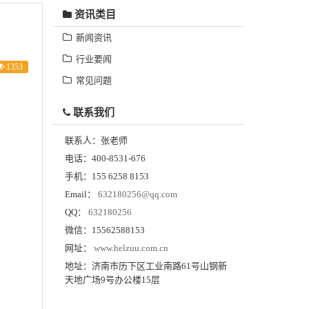
资讯类目
新闻资讯
行业要闻
1353
常见问题
联系我们
联系人：
张老师
电话：
400-8531-676
手机：
155 6258 8153
Email：
632180256@qq.com
QQ：
632180256
微信：
15562588153
网址：
www.helzuu.com.cn
地址：
济南市历下区工业南路61号山钢新
天地广场9号办公楼15层